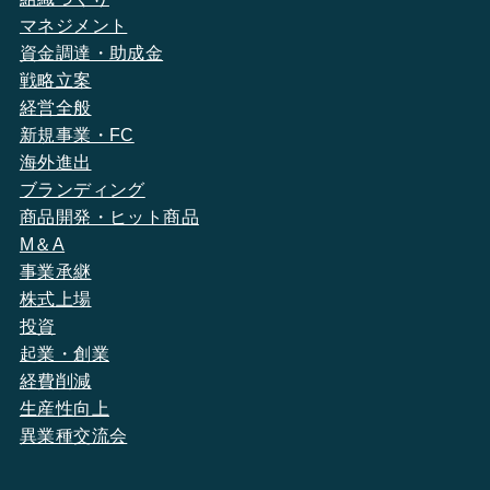
マネジメント
資金調達・助成金
戦略立案
経営全般
新規事業・FC
海外進出
ブランディング
商品開発・ヒット商品
M＆A
事業承継
株式上場
投資
起業・創業
経費削減
生産性向上
異業種交流会