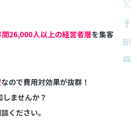
年間26,000人以上の経営者層
を集客
型
なので費用対効果が抜群！
告知しませんか？
相談ください。