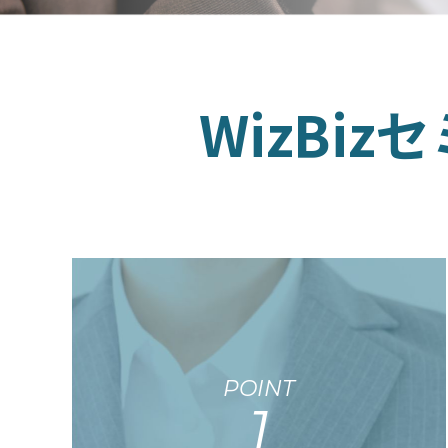
WizBi
POINT
1