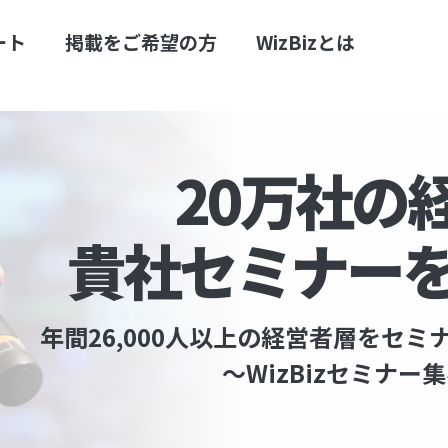
ート
掲載をご希望の方
WizBizとは
20万社の
貴社セミナー
年間26,000人以上の経営者層を
セミナ
～WizBizセミナ