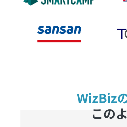
WizBi
この