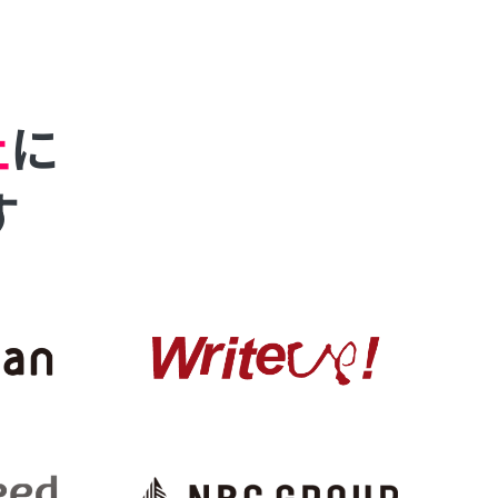
上
に
す