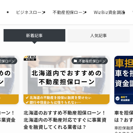
ビジネスローン
不動産担保ローン
WizBiz資金調達
較
新着記事
人気記事
担保ローン
不動産担保ローン
ローン！
北海道のおすすめ不動産担保ローン！
車を担
事業資金
北海道内の不動産対応ですぐに事業資
は？お
金を融資してくれる業者は？
車担保融