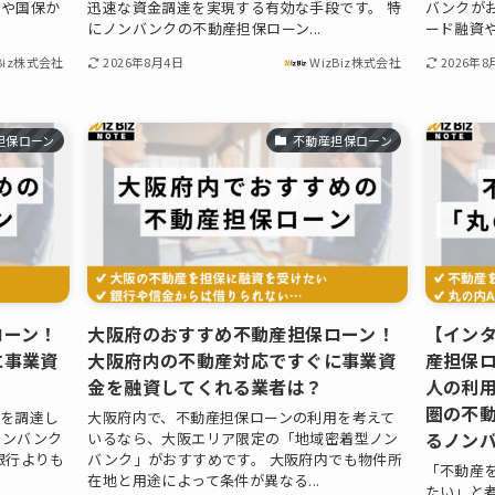
保や国保か
迅速な資金調達を実現する有効な手段です。 特
バンクが
にノンバンクの不動産担保ローン...
ード融資や
Biz株式会社
2026年8月4日
WizBiz株式会社
2026年8
担保ローン
不動産担保ローン
ローン！
大阪府のおすすめ不動産担保ローン！
【インタ
に事業資
大阪府内の不動産対応ですぐに事業資
産担保ロ
金を融資してくれる業者は？
人の利
圏の不
金を調達し
大阪府内で、不動産担保ローンの利用を考えて
るノン
ノンバンク
いるなら、大阪エリア限定の「地域密着型ノン
銀行よりも
バンク」がおすすめです。 大阪府内でも物件所
「不動産
在地と用途によって条件が異なる...
たい」と