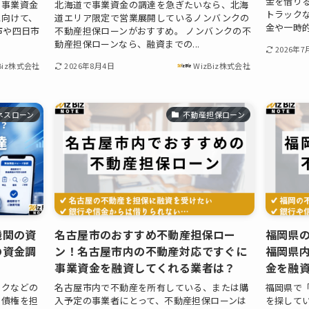
金を借り
、事業資金
北海道で事業資金の調達を急ぎたいなら、北海
トラック
に向けて、
道エリア限定で営業展開しているノンバンクの
金や一時的
市や四日市
不動産担保ローンがおすすめ。 ノンバンクの不
動産担保ローンなら、融資までの...
2026年7
Biz株式会社
2026年8月4日
WizBiz株式会社
ネスローン
不動産担保ローン
機関の資
名古屋市のおすすめ不動産担保ロー
福岡県
の資金調
ン！名古屋市内の不動産対応ですぐに
福岡県
事業資金を融資してくれる業者は？
金を融
ックなどの
名古屋市内で不動産を所有している、または購
福岡県で
酬債権を担
入予定の事業者にとって、不動産担保ローンは
を探して