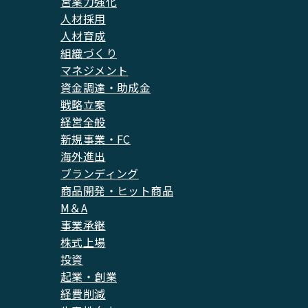
営業力強化
人材採用
人材育成
組織づくり
マネジメント
資金調達・助成金
戦略立案
経営全般
新規事業・FC
海外進出
ブランディング
商品開発・ヒット商品
M＆A
事業承継
株式上場
投資
起業・創業
経費削減