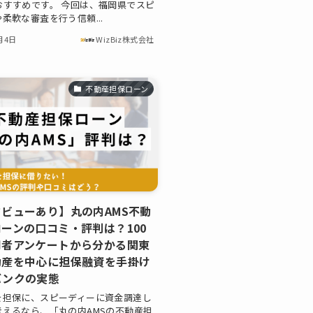
おすすめです。 今回は、福岡県でスピ
柔軟な審査を行う信頼...
月4日
WizBiz株式会社
不動産担保ローン
ビューあり】丸の内AMS不動
ーンの口コミ・評判は？100
用者アンケートから分かる関東
動産を中心に担保融資を手掛け
バンクの実態
を担保に、スピーディーに資金調達し
考えるなら、「丸の内AMSの不動産担