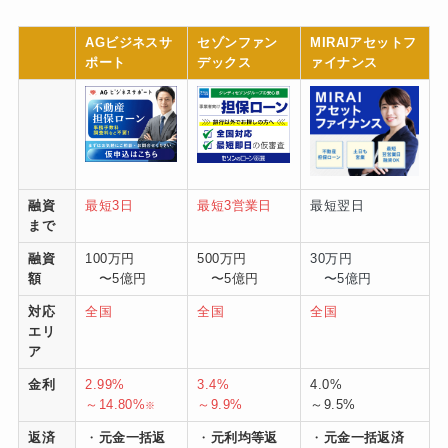
AGビジネスサ
セゾンファン
MIRAIアセットフ
ポート
デックス
ァイナンス
融資
最短3日
最短3営業日
最短翌日
まで
融資
100万円
500万円
30万円
額
〜5億円
〜5億円
〜5億円
対応
全国
全国
全国
エリ
ア
金利
2.99%
3.4%
4.0%
～14.80%
～9.9%
～9.5%
※
返済
・
元金一括返
・
元利均等返
・
元金一括返済