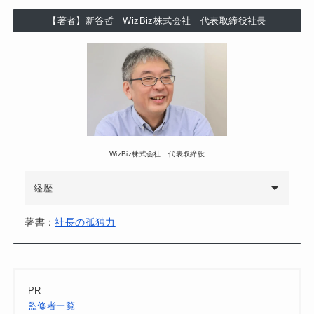
【著者】新谷哲 WizBiz株式会社 代表取締役社長
WizBiz株式会社 代表取締役
経歴
著書：
社長の孤独力
PR
監修者一覧