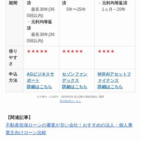
期間
済
済
・
元利均等返済
最長30年(36
5年〜25年
1ヵ月～20年
0回以内)
・
元利均等返
済
最長30年(36
0回以内)
借り
★★★★★
★★★★★
★★★★
やす
さ
申込
AGビジネスサ
セゾンファン
MIRAIアセットフ
方法
ポート
デックス
ァイナンス
詳細はこちら
詳細はこちら
詳細はこちら
※2.99％～11.80％：2025年5月1日以降の新規契約に適用
貸付条件はこちら
【関連記事】
不動産担保ローンの審査が甘い会社！おすすめの法人・個人事
業主向けローン比較