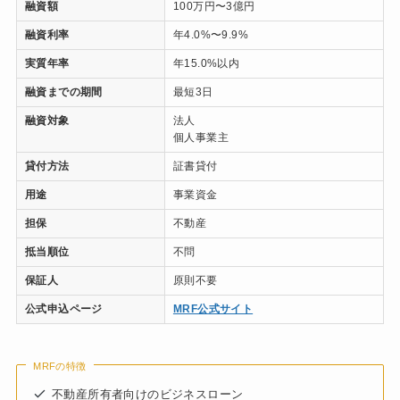
融資額
100万円〜3億円
融資利率
年4.0%〜9.9%
実質年率
年15.0%以内
融資までの期間
最短3日
融資対象
法人
個人事業主
貸付方法
証書貸付
用途
事業資金
担保
不動産
抵当順位
不問
保証人
原則不要
公式申込ページ
MRF公式サイト
MRFの特徴
不動産所有者向けのビジネスローン