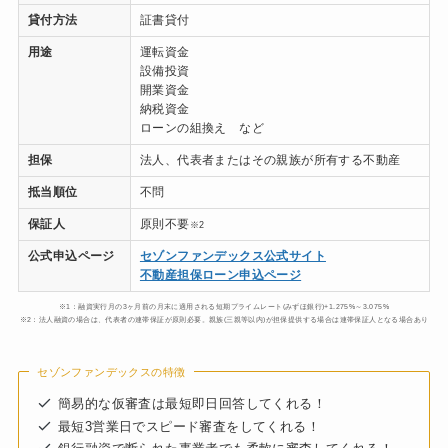
貸付方法
証書貸付
用途
運転資金
設備投資
開業資金
納税資金
ローンの組換え など
担保
法人、代表者またはその親族が所有する不動産
抵当順位
不問
保証人
原則不要
※2
公式申込ページ
セゾンファンデックス公式サイト
不動産担保ローン申込ページ
※1：融資実行月の3ヶ月前の月末に適用される短期プライムレート(みずほ銀行)+1.275%～3.075%
※2：法人融資の場合は、代表者の連帯保証が原則必要。親族(三親等以内)が担保提供する場合は連帯保証人となる場合あり
セゾンファンデックスの特徴
簡易的な仮審査は最短即日回答してくれる！
最短3営業日でスピード審査をしてくれる！