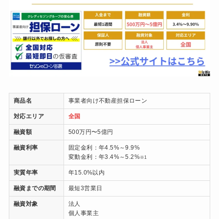
商品名
事業者向け不動産担保ローン
対応エリア
全国
融資額
500万円〜5億円
融資利率
固定金利：年4.5%～9.9%
変動金利：年3.4%～5.2%
※1
実質年率
年15.0%以内
融資までの期間
最短3営業日
融資対象
法人
個人事業主