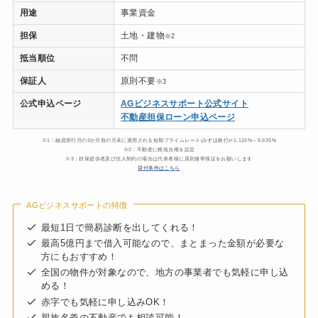
用途
事業資金
担保
土地・建物
※2
抵当順位
不問
保証人
原則不要
※3
公式申込ページ
AGビジネスサポート公式サイト
不動産担保ローン申込ページ
※1：融資実行月の3か月前の月末に適用される短期プライムレート(みずほ銀行)+1.115%～9.925%
※2：不動産に根抵当権を設定
※3：担保提供者及び法人契約の場合は代表者様に原則連帯保証をお願いします
貸付条件はこちら
AGビジネスサポートの特徴
最短1日で簡易診断を出してくれる！
最高5億円まで借入可能なので、まとまった金額が必要な
方にもおすすめ！
全国の物件が対象なので、地方の事業者でも気軽に申し込
める！
赤字でも気軽に申し込みOK！
親族名義の不動産でも相談可能！