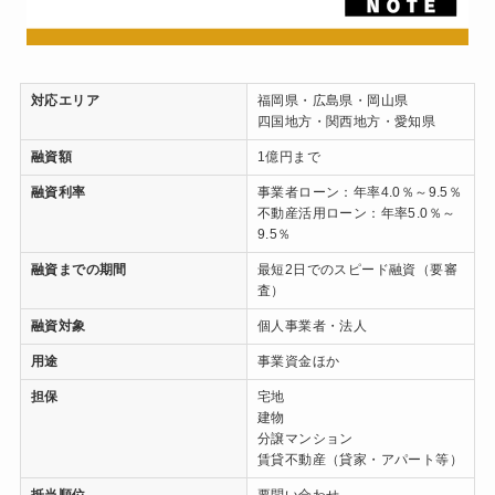
対応エリア
福岡県・広島県・岡山県
四国地方・関西地方・愛知県
融資額
1億円まで
融資利率
事業者ローン：年率4.0％～9.5％
不動産活用ローン：年率5.0％～
9.5％
融資までの期間
最短2日でのスピード融資（要審
査）
融資対象
個人事業者・法人
用途
事業資金ほか
担保
宅地
建物
分譲マンション
賃貸不動産（貸家・アパート等）
抵当順位
要問い合わせ