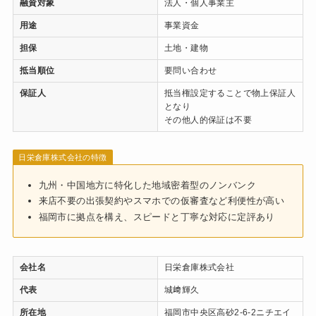
融資対象
法人・個人事業主
用途
事業資金
担保
土地・建物
抵当順位
要問い合わせ
保証人
抵当権設定することで物上保証人
となり
その他人的保証は不要
日栄倉庫株式会社の特徴
九州・中国地方に特化した地域密着型のノンバンク
来店不要の出張契約やスマホでの仮審査など利便性が高い
福岡市に拠点を構え、スピードと丁寧な対応に定評あり
会社名
日栄倉庫株式会社
代表
城﨑輝久
所在地
福岡市中央区高砂2-6-2ニチエイ