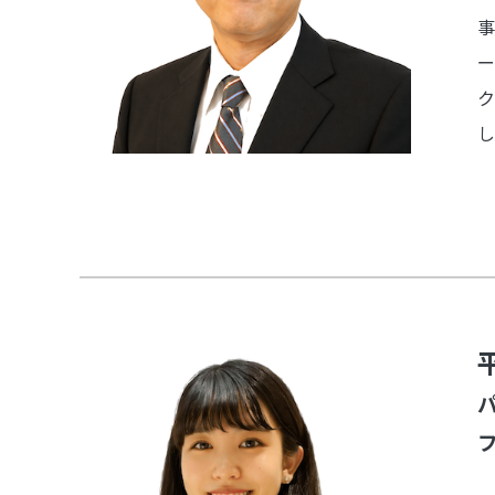
事
ー
ク
し