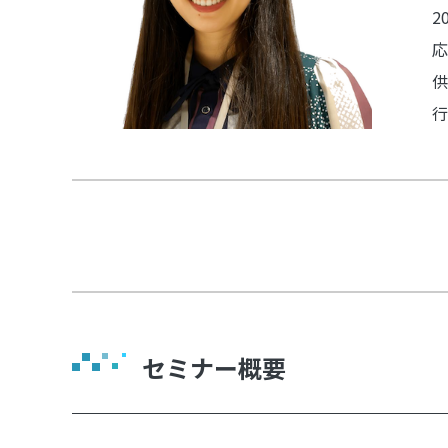
2
応
供
行
セミナー概要