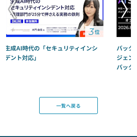
4
位
バックオフィスAIサミット「AIエー
社長の
ジェントが仕事を終わらせる時代の
を疑え
バックオフィス再設計」
一覧へ戻る