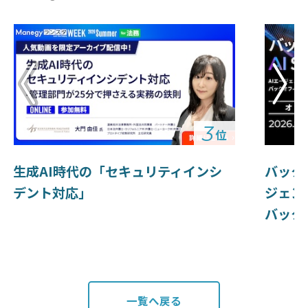
3
位
生成AI時代の「セキュリティインシ
バック
デント対応」
ジェン
バック
一覧へ戻る