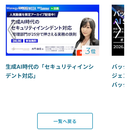
3
位
生成AI時代の「セキュリティインシ
バック
デント対応」
ジェン
バック
一覧へ戻る