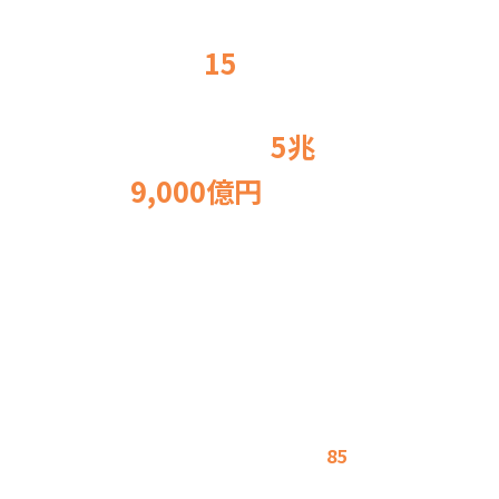
取引実施企業
            国内中小企業の
15
わずか
％だけで、
5兆
            年間約
9,000億円
の予算を
            分け合っている
状況です。

            裏を返せば、残り
85
％
の中小企業には、まだ大きな