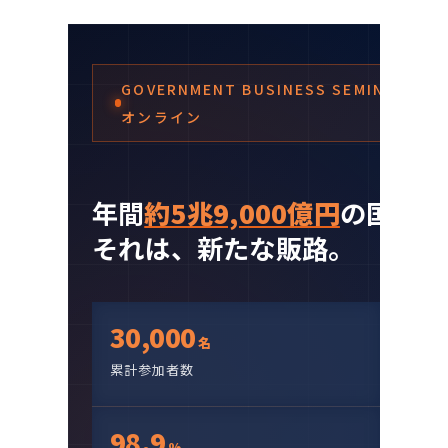
GOVERNMENT BUSINESS SEMINAR ／ 
オンライン
年間
約5兆9,000億円
の国家予
それは、新たな販路。
30,000
名
累計参加者数
98.9
%