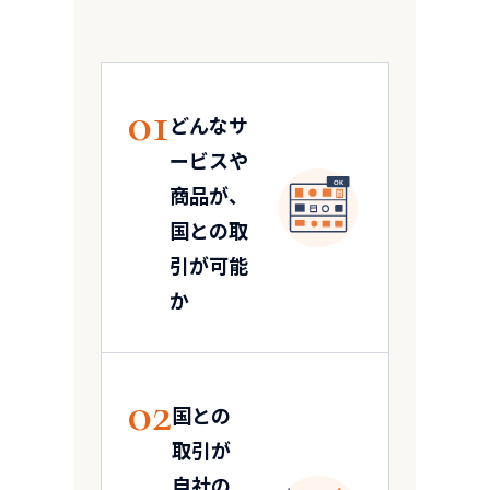
01
どんなサ
ービスや
OK
商品が、
国との取
引が可能
か
02
国との
取引が
自社の
¥