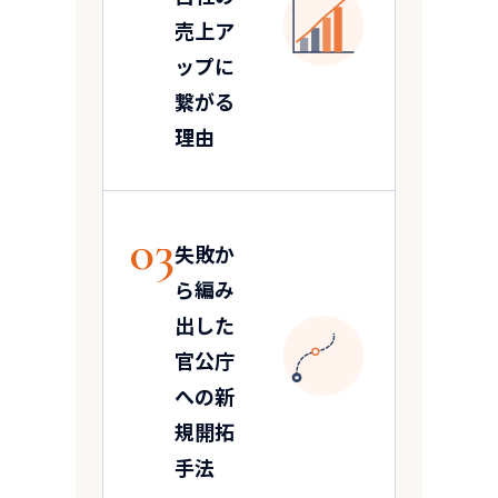
売上ア
ップに
繋がる
理由
03
失敗か
ら編み
出した
官公庁
N
への新
規開拓
手法