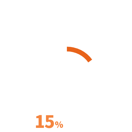
年間 約
5兆9,000億円
の予算
を分け合う構図
15
%