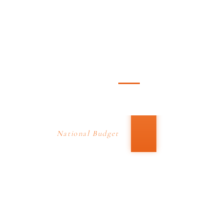
実は、国は中小企
業と
+6,000億円
取引しなければな
5.9
兆
らない
法律
があり
5.6
兆
ます。
5.3
兆
National Budget
中小企業向け予算の推移
令和4
年度
令和5
年度
令和8
年度