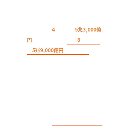
中小企業との取引のために国が確
保している予算は年々増え続けて
おり、令和
4
年度は約
5兆3,000億
円
だった予算が、
令和
8
年度には
約
5兆9,000億円
にまで増額
してい
ます。
国からの発注は土木や建設関連が
多いと思われがちですが、事務用
品の購入、システム開発、イベン
ト企画など
多岐にわたる業種の企
業が取引可能
にもかかわらず、ま