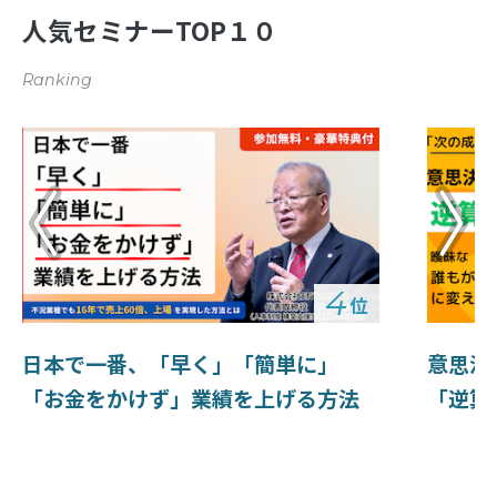
人気セミナーTOP１０
Ranking
4
位
日本で一番、「早く」「簡単に」
意思決
「お金をかけず」業績を上げる方法
「逆算