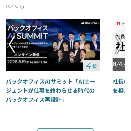
Ranking
4
位
バックオフィスAIサミット「AIエー
社長の
ジェントが仕事を終わらせる時代の
を疑え
バックオフィス再設計」