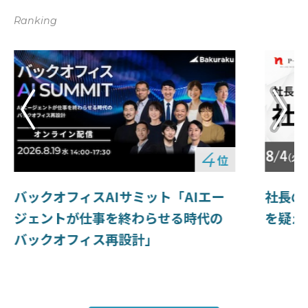
Ranking
4
位
バックオフィスAIサミット「AIエー
社長の
ジェントが仕事を終わらせる時代の
を疑え
バックオフィス再設計」