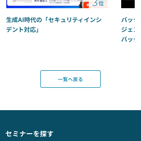
3
位
生成AI時代の「セキュリティインシ
バック
デント対応」
ジェン
バック
一覧へ戻る
セミナーを探す